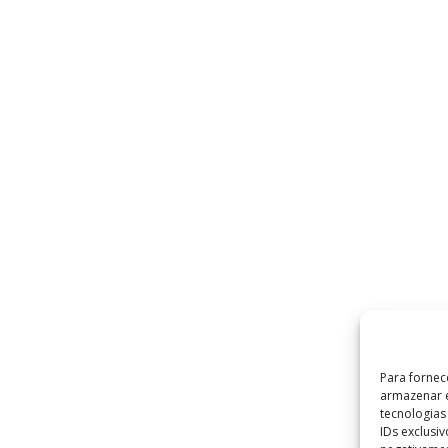
Para fornec
armazenar e
tecnologia
IDs exclusi