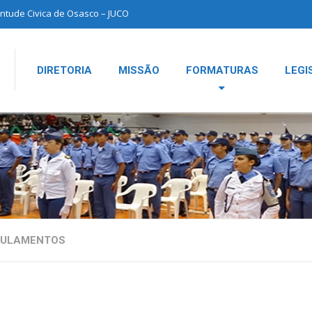
ntude Civica de Osasco – JUCO
DIRETORIA
MISSÃO
FORMATURAS
LEGI
GULAMENTOS